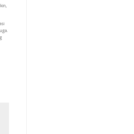
kin,
asi
juga.
g