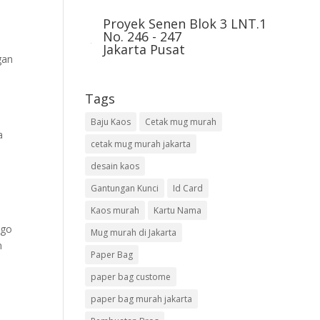
Proyek Senen Blok 3 LNT.1
No. 246 - 247
Jakarta Pusat
gan
Tags
Baju Kaos
Cetak mug murah
a
cetak mug murah jakarta
desain kaos
Gantungan Kunci
Id Card
Kaos murah
Kartu Nama
ogo
Mug murah di Jakarta
n
Paper Bag
paper bag custome
paper bag murah jakarta