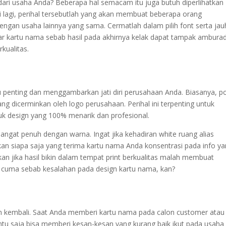
dari usaha Anda? Beberapa hal semacam itu juga butuh diperlihatkan
li lagi, perihal tersebutlah yang akan membuat beberapa orang
an usaha lainnya yang sama. Cermatlah dalam pilih font serta jau
 kartu nama sebab hasil pada akhirnya kelak dapat tampak amburad
kualitas.
tu penting dan menggambarkan jati diri perusahaan Anda. Biasanya, p
g dicerminkan oleh logo perusahaan. Perihal ini terpenting untuk
k design yang 100% menarik dan profesional.
angat penuh dengan warna. Ingat jika kehadiran white ruang alias
n siapa saja yang terima kartu nama Anda konsentrasi pada info y
an jika hasil bikin dalam tempat print berkualitas malah membuat
a cuma sebab kesalahan pada design kartu nama, kan?
akan kembali. Saat Anda memberi kartu nama pada calon customer atau
tentu saja bisa memberi kesan-kesan yang kurang baik ikut pada usaha