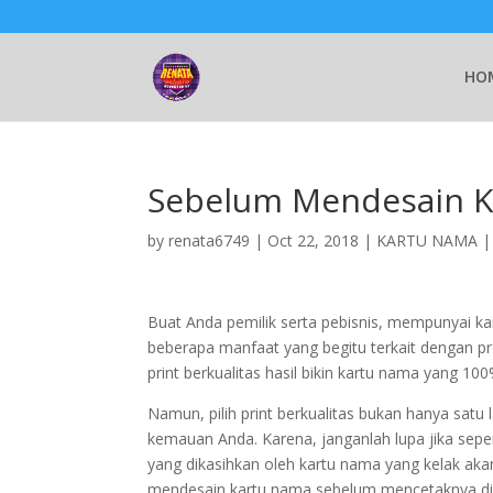
HO
Sebelum Mendesain Ka
by
renata6749
|
Oct 22, 2018
|
KARTU NAMA
Buat Anda pemilik serta pebisnis, mempunyai k
beberapa manfaat yang begitu terkait dengan pr
print berkualitas hasil bikin kartu nama yang 1
Namun, pilih print berkualitas bukan hanya satu
kemauan Anda. Karena, janganlah lupa jika sep
yang dikasihkan oleh kartu nama yang kelak akan
mendesain kartu nama sebelum mencetaknya di la