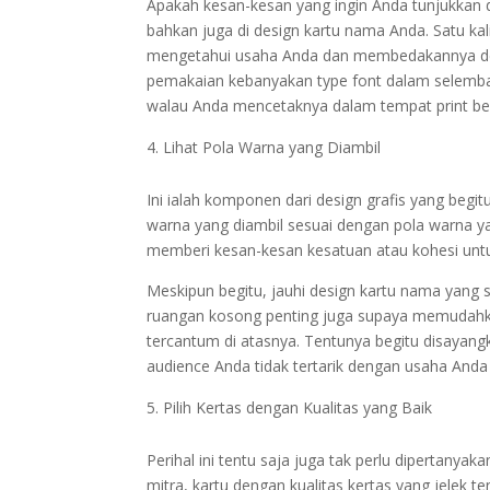
Apakah kesan-kesan yang ingin Anda tunjukkan 
bahkan juga di design kartu nama Anda. Satu ka
mengetahui usaha Anda dan membedakannya deng
pemakaian kebanyakan type font dalam selembar
walau Anda mencetaknya dalam tempat print ber
Lihat Pola Warna yang Diambil
Ini ialah komponen dari design grafis yang begi
warna yang diambil sesuai dengan pola warna yan
memberi kesan-kesan kesatuan atau kohesi untu
Meskipun begitu, jauhi design kartu nama yang s
ruangan kosong penting juga supaya memudahka
tercantum di atasnya. Tentunya begitu disayangk
audience Anda tidak tertarik dengan usaha And
Pilih Kertas dengan Kualitas yang Baik
Perihal ini tentu saja juga tak perlu dipertany
mitra, kartu dengan kualitas kertas yang jelek 