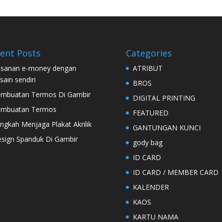
ent Posts
Categories
sanan e-money dengan
ATRIBUT
sain sendiri
BROS
mbuatan Termos Di Gambir
DIGITAL PRINTING
embuatan Termos
FEATURED
ngkah Menjaga Plakat Akrilik
GANTUNGAN KUNCI
sign Spanduk Di Gambir
gody bag
ID CARD
ID CARD / MEMBER CARD
KALENDER
KAOS
KARTU NAMA