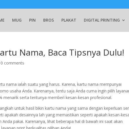
ME
MUG
PIN
BROS
PLAKAT
DIGITAL PRINTING
rtu Nama, Baca Tipsnya Dulu!
|
0 comments
artu nama ialah suatu yang harus. Karena, kartu nama mempunyai
omo usaha Anda. Karenanya, tentu saja Anda cuma ingin pilih layana
00% menarik serta tentunya memberi kesan-kesan profesional.
 langkah untuk hasil bikin kartu nama yang sama dengan keperluan se
erti apakah desainnya lah yang memastikan seperti apakah kesan-kes
 Anda pakai. Karenanya, lihat beberapa hal di bawah ini saat akan
yanan print berkualitas pilihan Anda!