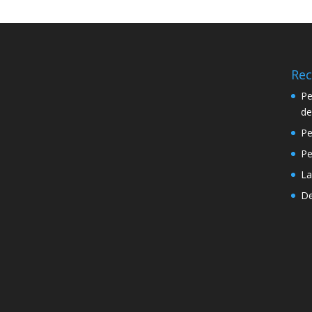
Rec
Pe
de
Pe
P
La
De