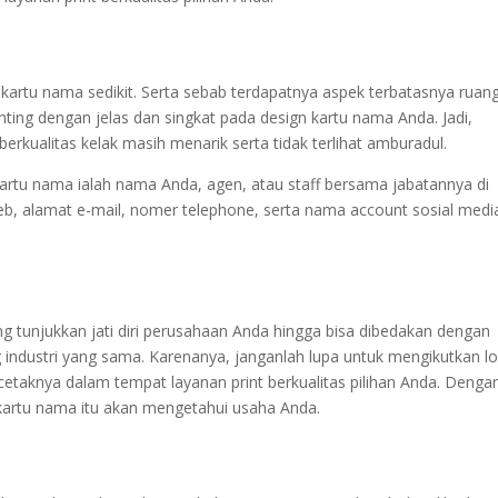
 kartu nama sedikit. Serta sebab terdapatnya aspek terbatasnya ruan
enting dengan jelas dan singkat pada design kartu nama Anda. Jadi,
erkualitas kelak masih menarik serta tidak terlihat amburadul.
artu nama ialah nama Anda, agen, atau staff bersama jabatannya di
eb, alamat e-mail, nomer telephone, serta nama account sosial medi
 tunjukkan jati diri perusahaan Anda hingga bisa dibedakan dengan
ng industri yang sama. Karenanya, janganlah lupa untuk mengikutkan l
taknya dalam tempat layanan print berkualitas pilihan Anda. Denga
kartu nama itu akan mengetahui usaha Anda.