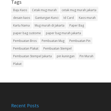
Tags
Baju Kaos
Cetak mug murah
cetak mug murah jakarta
desain kaos
Gantungan Kunci
Id Card
Kaos murah
Kartu Nama
Mug murah di Jakarta
Paper Bag
paper bag custome
paper bag murah jakarta
Pembuatan Bros
Pembuatan Mug
Pembuatan Pin
Pembuatan Plakat
Pembuatan Stempel
Pembuatan Stempel Jakarta
pin kuningan
Pin Murah
Plakat
Recent Posts