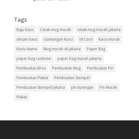
Tags
Baju Kaos
Cetak mug murah
cetak mug murah jakarta
desain kaos
Gantungan Kunci
Id Card
Kaos murah
Kartu Nama
Mug murah di Jakarta
Paper Bag
paper bag custome
paper bag murah jakarta
Pembuatan Bros
Pembuatan Mug
Pembuatan Pin
Pembuatan Plakat
Pembuatan Stempel
Pembuatan Stempel Jakarta
pin kuningan
Pin Murah
Plakat