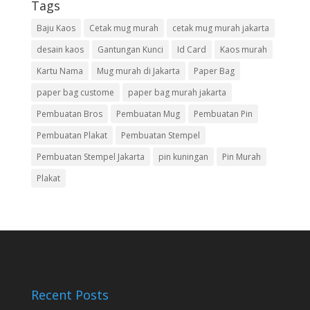
Tags
Baju Kaos
Cetak mug murah
cetak mug murah jakarta
desain kaos
Gantungan Kunci
Id Card
Kaos murah
Kartu Nama
Mug murah di Jakarta
Paper Bag
paper bag custome
paper bag murah jakarta
Pembuatan Bros
Pembuatan Mug
Pembuatan Pin
Pembuatan Plakat
Pembuatan Stempel
Pembuatan Stempel Jakarta
pin kuningan
Pin Murah
Plakat
Recent Posts