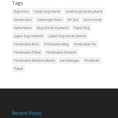
Tags
Baju Kaos
Cetak mug murah
cetak mug murah jakarta
desain kaos
Gantungan Kunci
Id Card
Kaos murah
Kartu Nama
Mug murah di Jakarta
Paper Bag
paper bag custome
paper bag murah jakarta
Pembuatan Bros
Pembuatan Mug
Pembuatan Pin
Pembuatan Plakat
Pembuatan Stempel
Pembuatan Stempel Jakarta
pin kuningan
Pin Murah
Plakat
Recent Posts