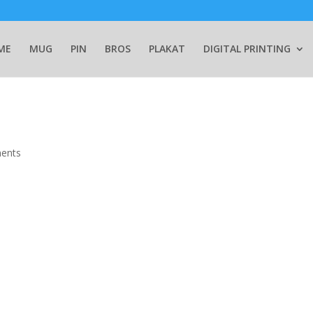
ME
MUG
PIN
BROS
PLAKAT
DIGITAL PRINTING
ents