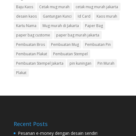
Baju Kaos
Cetak mug murah
cetak mug murah jakarta
desain kaos
Gantungan Kunci
Id Card
Kaos murah
Kartu Nama
Mug murah di Jakarta
Paper Bag
paper bag custome
paper bag murah jakarta
Pembuatan Bros
Pembuatan Mug
Pembuatan Pin
Pembuatan Plakat
Pembuatan Stempel
Pembuatan Stempel Jakarta
pin kuningan
Pin Murah
Plakat
Recent Posts
Pesanan e-money dengan desain sendiri