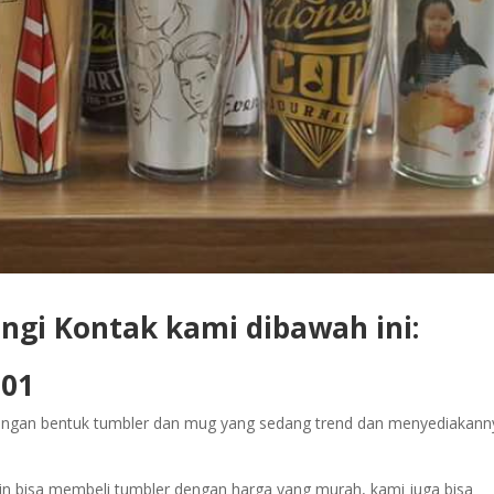
gi Kontak kami dibawah ini:
301
angan bentuk tumbler dan mug yang sedang trend dan menyediakann
in bisa membeli tumbler dengan harga yang murah, kami juga bisa