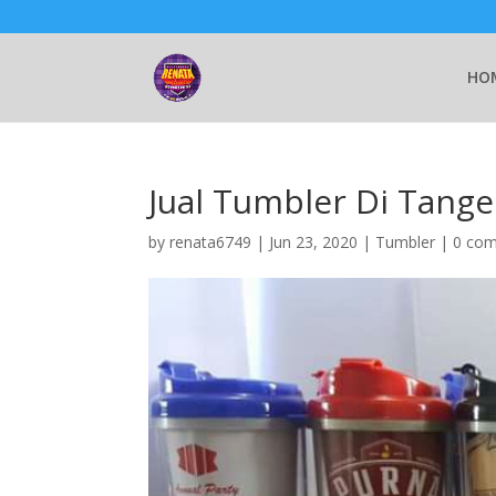
HO
Jual Tumbler Di Tang
by
renata6749
|
Jun 23, 2020
|
Tumbler
|
0 co