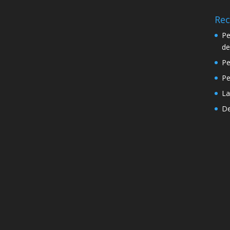
Rec
Pe
de
Pe
P
La
De