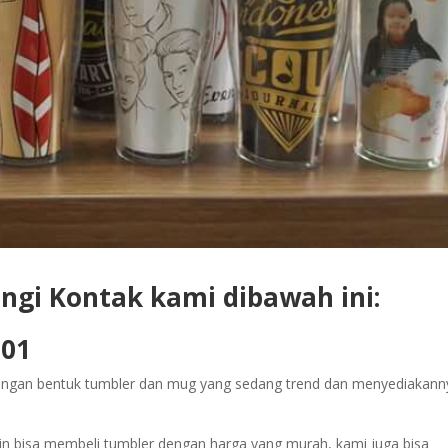
gi Kontak kami dibawah ini:
301
angan bentuk tumbler dan mug yang sedang trend dan menyediakann
in bisa membeli tumbler dengan harga yang murah, kami juga bisa