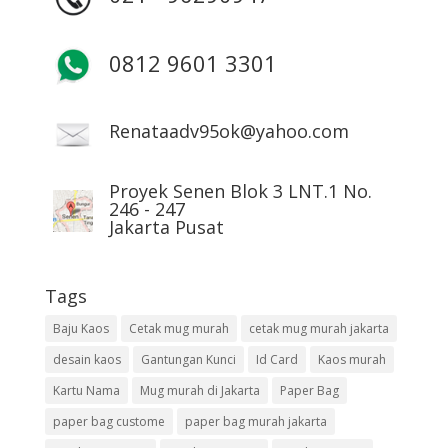
0812 9601 3301
Renataadv95ok@yahoo.com
Proyek Senen Blok 3 LNT.1 No.
246 - 247
Jakarta Pusat
Tags
Baju Kaos
Cetak mug murah
cetak mug murah jakarta
desain kaos
Gantungan Kunci
Id Card
Kaos murah
Kartu Nama
Mug murah di Jakarta
Paper Bag
paper bag custome
paper bag murah jakarta