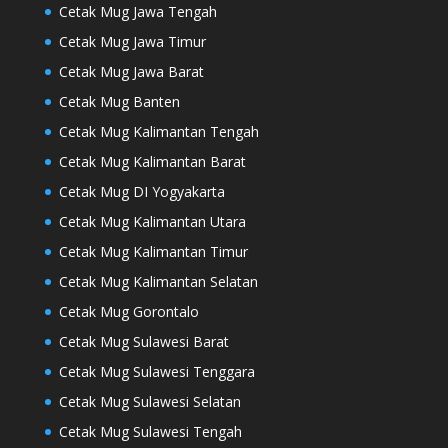
Cetak Mug Jawa Tengah
Cetak Mug Jawa Timur
Cetak Mug Jawa Barat
Cetak Mug Banten
Cetak Mug Kalimantan Tengah
Cetak Mug Kalimantan Barat
Cetak Mug DI Yogyakarta
Cetak Mug Kalimantan Utara
Cetak Mug Kalimantan Timur
Cetak Mug Kalimantan Selatan
Cetak Mug Gorontalo
Cetak Mug Sulawesi Barat
Cetak Mug Sulawesi Tenggara
Cetak Mug Sulawesi Selatan
Cetak Mug Sulawesi Tengah