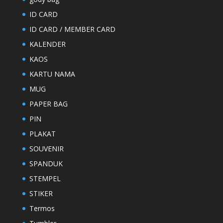
ID CARD
ID CARD / MEMBER CARD
KALENDER
KAOS
KARTU NAMA
MUG
PAPER BAG
PIN
PLAKAT
SOUVENIR
SPANDUK
STEMPEL
STIKER
Termos