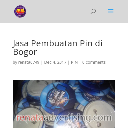
Jasa Pembuatan Pin di
Bogor
by
renata6749
|
Dec 4, 2017
|
PIN
|
0 comments