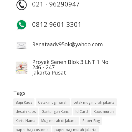
021 - 96290947
0812 9601 3301
Renataadv95ok@yahoo.com
Proyek Senen Blok 3 LNT.1 No.
246 - 247
Jakarta Pusat
Tags
Baju Kaos
Cetak mug murah
cetak mug murah jakarta
desain kaos
Gantungan Kunci
Id Card
Kaos murah
Kartu Nama
Mug murah di Jakarta
Paper Bag
paper bag custome
paper bag murah jakarta