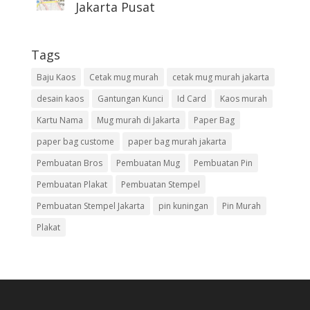
Jakarta Pusat
Tags
Baju Kaos
Cetak mug murah
cetak mug murah jakarta
desain kaos
Gantungan Kunci
Id Card
Kaos murah
Kartu Nama
Mug murah di Jakarta
Paper Bag
paper bag custome
paper bag murah jakarta
Pembuatan Bros
Pembuatan Mug
Pembuatan Pin
Pembuatan Plakat
Pembuatan Stempel
Pembuatan Stempel Jakarta
pin kuningan
Pin Murah
Plakat