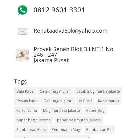
0812 9601 3301
Renataadv95ok@yahoo.com
Proyek Senen Blok 3 LNT.1 No.
246 - 247
Jakarta Pusat
Tags
Baju Kaos
Cetak mug murah
cetak mug murah jakarta
desain kaos
Gantungan Kunci
Id Card
Kaos murah
Kartu Nama
Mug murah di Jakarta
Paper Bag
paper bag custome
paper bag murah jakarta
Pembuatan Bros
Pembuatan Mug
Pembuatan Pin