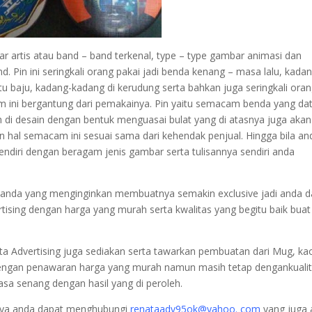
bar artis atau band – band terkenal, type – type gambar animasi dan
d. Pin ini seringkali orang pakai jadi benda kenang – masa lalu, kada
atu baju, kadang-kadang di kerudung serta bahkan juga seringkali ora
am ini bergantung dari pemakainya. Pin yaitu semacam benda yang da
h di desain dengan bentuk menguasai bulat yang di atasnya juga aka
n hal semacam ini sesuai sama dari kehendak penjual. Hingga bila an
iri dengan beragam jenis gambar serta tulisannya sendiri anda
 anda yang menginginkan membuatnya semakin exclusive jadi anda d
tising dengan harga yang murah serta kwalitas yang begitu baik buat
a Advertising juga sediakan serta tawarkan pembuatan dari Mug, ka
 dengan penawaran harga yang murah namun masih tetap dengankuali
rasa senang dengan hasil yang di peroleh.
tnya anda dapat menghubungi
renataadv95ok@yahoo. com
yang juga 