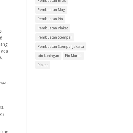
Pembuatan Bros
Pembuatan Mug
Pembuatan Pin
Pembuatan Plakat
ng-
ng
Pembuatan Stempel
tang
Pembuatan Stempel Jakarta
n ada
pin kuningan
Pin Murah
da
Plakat
apat
os,
tas
akan