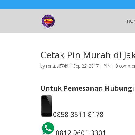
HO
Cetak Pin Murah di Ja
by
renata6749
|
Sep 22, 2017
|
PIN
|
0 comme
Untuk Pemesanan Hubungi 
0858 8511 8178
0812 9601 3301