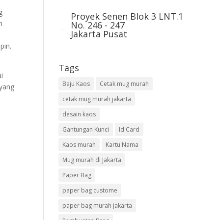
g
Proyek Senen Blok 3 LNT.1
n
No. 246 - 247
Jakarta Pusat
pin.
Tags
ai
Baju Kaos
Cetak mug murah
 yang
cetak mug murah jakarta
desain kaos
Gantungan Kunci
Id Card
Kaos murah
Kartu Nama
Mug murah di Jakarta
Paper Bag
paper bag custome
paper bag murah jakarta