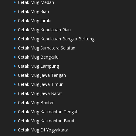
Cetak Mug Medan
Cetak Mug Riau
Cetak Mug Jambi
Cetak Mug Kepulauan Riau
Cetak Mug Kepulauan Bangka Belitung
Cetak Mug Sumatera Selatan
Cetak Mug Bengkulu
Cetak Mug Lampung
Cetak Mug Jawa Tengah
Cetak Mug Jawa Timur
Cetak Mug Jawa Barat
Cetak Mug Banten
Cetak Mug Kalimantan Tengah
Cetak Mug Kalimantan Barat
Cetak Mug DI Yogyakarta