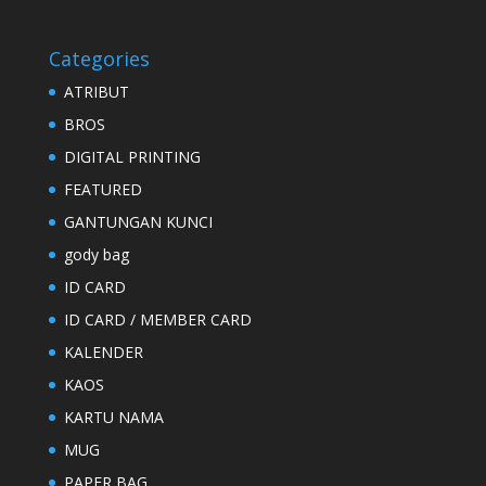
Categories
ATRIBUT
BROS
DIGITAL PRINTING
FEATURED
GANTUNGAN KUNCI
gody bag
ID CARD
ID CARD / MEMBER CARD
KALENDER
KAOS
KARTU NAMA
MUG
PAPER BAG