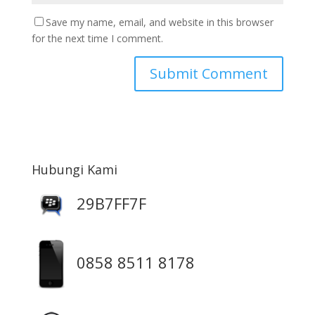
Save my name, email, and website in this browser
for the next time I comment.
Hubungi Kami
29B7FF7F
0858 8511 8178