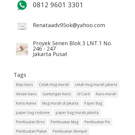
0812 9601 3301
Renataadv95ok@yahoo.com
Proyek Senen Blok 3 LNT.1 No.
246 - 247
Jakarta Pusat
Tags
Baju Kaos
Cetak mug murah
cetak mug murah jakarta
desain kaos
Gantungan Kunci
Id Card
Kaos murah
Kartu Nama
Mug murah di Jakarta
Paper Bag
paper bag custome
paper bag murah jakarta
Pembuatan Bros
Pembuatan Mug
Pembuatan Pin
Pembuatan Plakat
Pembuatan Stempel