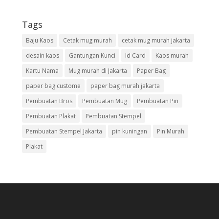
Tags
Baju Kaos
Cetak mug murah
cetak mug murah jakarta
desain kaos
Gantungan Kunci
Id Card
Kaos murah
Kartu Nama
Mug murah di Jakarta
Paper Bag
paper bag custome
paper bag murah jakarta
Pembuatan Bros
Pembuatan Mug
Pembuatan Pin
Pembuatan Plakat
Pembuatan Stempel
Pembuatan Stempel Jakarta
pin kuningan
Pin Murah
Plakat