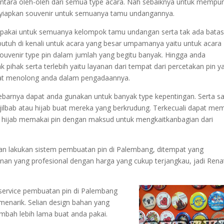
antara oleh-oleh dari semua type acara. Nah sebaiknya untuk mempu
nyiapkan souvenir untuk semuanya tamu undangannya.
a dipakai untuk semuanya kelompok tamu undangan serta tak ada bata
utuh di kenali untuk acara yang besar umpamanya yaitu untuk acara
souvenir type pin dalam jumlah yang begitu banyak. Hingga anda
ihak serta terlebih yaitu layanan dari tempat dari percetakan pin y
pat menolong anda dalam pengadaannya.
sebarnya dapat anda gunakan untuk banyak type kepentingan. Serta s
jilbab atau hijab buat mereka yang berkrudung. Terkecuali dapat me
hijab memakai pin dengan maksud untuk mengkaitkanbagian dari
an lakukan sistem pembuatan pin di Palembang, ditempat yang
yanan yang profesional dengan harga yang cukup terjangkau, jadi Rena
service pembuatan pin di Palembang
enarik. Selian design bahan yang
ambah lebih lama buat anda pakai.