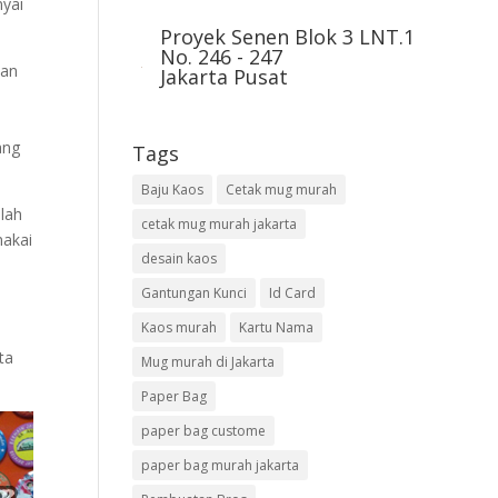
nyai
Proyek Senen Blok 3 LNT.1
No. 246 - 247
san
Jakarta Pusat
ang
Tags
Baju Kaos
Cetak mug murah
alah
cetak mug murah jakarta
makai
desain kaos
Gantungan Kunci
Id Card
Kaos murah
Kartu Nama
ta
Mug murah di Jakarta
Paper Bag
paper bag custome
paper bag murah jakarta